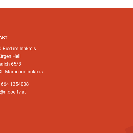
AKT
Ried im Innkreis
rgen Hell
naich 65/3
t. Martin im Innkreis
3 664 1354008
@ri.ooelfv.at