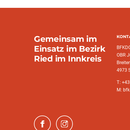
Gemeinsam im
KONT
Einsatz im Bezirk
BFKDO 
OBR Jü
Ried im Innkreis
Breite
4973 S
T: +4
M: bfk
(neues Fenster)
(neues Fenster)