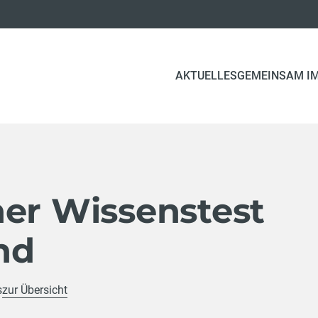
AKTUELLES
GEMEINSAM IM
her Wissenstest
nd
s
zur Übersicht