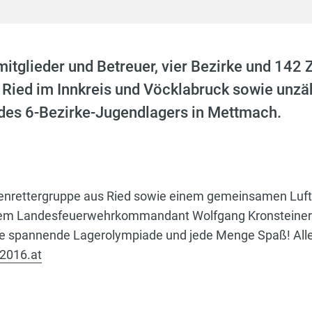
glieder und Betreuer, vier Bezirke und 142 Z
Ried im Innkreis und Vöcklabruck sowie unzähl
s des 6-Bezirke-Jugendlagers in Mettmach.
rettergruppe aus Ried sowie einem gemeinsamen Luftbal
rem Landesfeuerwehrkommandant Wolfgang Kronsteiner er
ne spannende Lagerolympiade und jede Menge Spaß! Alle In
2016.at