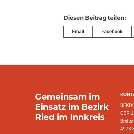
Diesen Beitrag teilen:
Email
Facebook
Gemeinsam im
KONT
Einsatz im Bezirk
BFKDO 
OBR Jü
Ried im Innkreis
Breite
4973 S