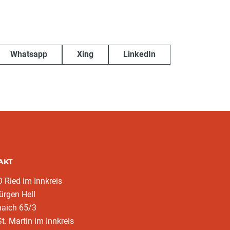
Whatsapp
Xing
LinkedIn
AKT
Ried im Innkreis
rgen Hell
naich 65/3
t. Martin im Innkreis