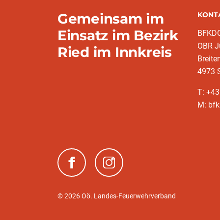
Gemeinsam im
KONT
Einsatz im Bezirk
BFKDO 
OBR Jü
Ried im Innkreis
Breite
4973 S
T: +4
M: bfk
(neues Fenster)
(neues Fenster)
© 2026 Oö. Landes-Feuerwehrverband