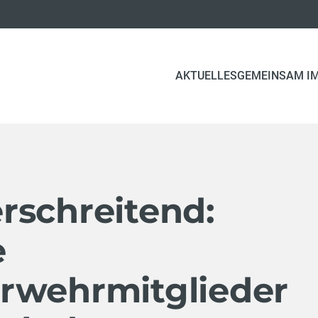
AKTUELLES
GEMEINSAM IM
rschreitend:
e
rwehrmitglieder