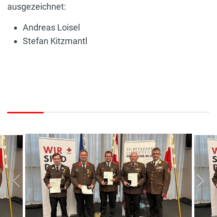
ausgezeichnet:
Andreas Loisel
Stefan Kitzmantl
vorherige
näc