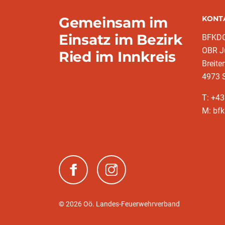
Gemeinsam im
KONT
Einsatz im Bezirk
BFKDO 
OBR Jü
Ried im Innkreis
Breite
4973 S
T: +4
M: bfk
(neues Fenster)
(neues Fenster)
© 2026 Oö. Landes-Feuerwehrverband