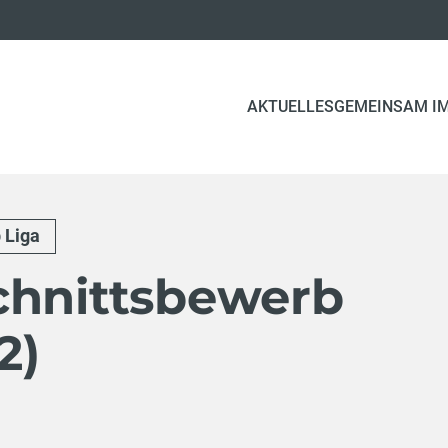
AKTUELLES
GEMEINSAM IM
 Liga
chnittsbewerb
2)