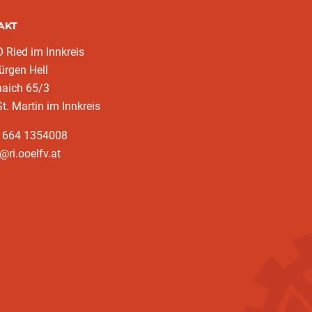
AKT
Ried im Innkreis
rgen Hell
naich 65/3
t. Martin im Innkreis
3 664 1354008
@ri.ooelfv.at